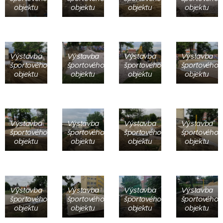
objektu
objektu
objektu
objektu
Výstavba
Výstavba
Výstavba
Výstavba
športového
športového
športového
športového
objektu
objektu
objektu
objektu
Výstavba
Výstavba
Výstavba
Výstavba
športového
športového
športového
športového
objektu
objektu
objektu
objektu
Výstavba
Výstavba
Výstavba
Výstavba
športového
športového
športového
športového
objektu
objektu
objektu
objektu