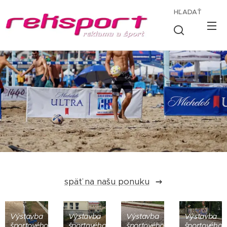
HĽADAŤ
späť na našu ponuku
Výstavba
Výstavba
Výstavba
Výstavba
športového
športového
športového
športového