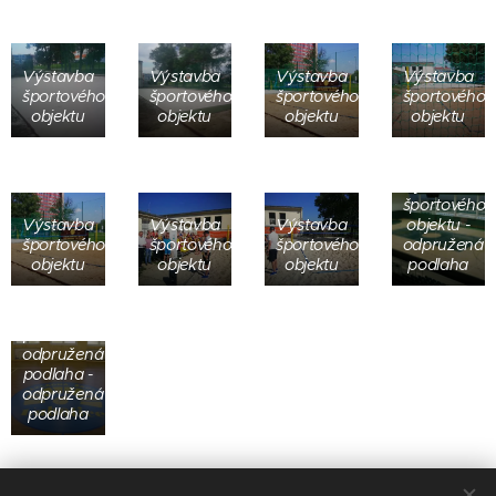
Výstavba
Výstavba
Výstavba
Výstavba
športového
športového
športového
športového
objektu
objektu
objektu
objektu
Výstavba
športového
Výstavba
Výstavba
Výstavba
objektu -
športového
športového
športového
odpružená
Výstavba
objektu
objektu
objektu
podlaha
športového
objektu -
odpružená
podlaha -
odpružená
podlaha -
odpružená
podlaha