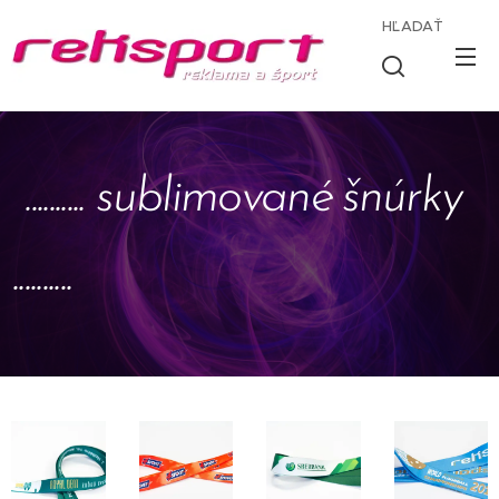
HĽADAŤ
.......... sublimované šnúrky
..........