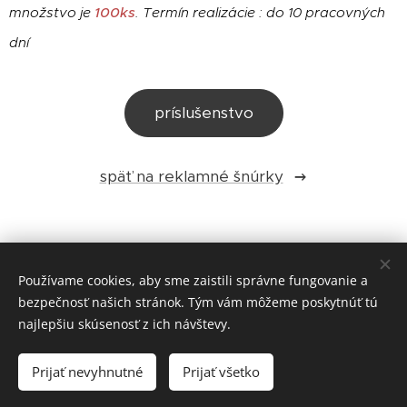
množstvo je
100ks
.
Termín realizácie : do 10 pracovných
dní
príslušenstvo
späť na reklamné šnúrky
www.reklamne-snurky.sk
Používame cookies, aby sme zaistili správne fungovanie a
bezpečnosť našich stránok. Tým vám môžeme poskytnúť tú
najlepšiu skúsenosť z ich návštevy.
reksport s.r.o., Potočná 40, 080 06 Prešov
Prijať nevyhnutné
Prijať všetko
Cookies